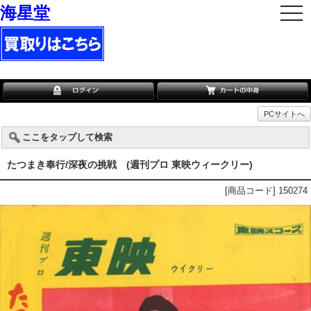
海星堂
togg
navi
PCサイトへ
ここをタップして検索
たつまき奉行/深夜の挑戦 (週刊プロ 東映ウィークリー)
[商品コード] 150274