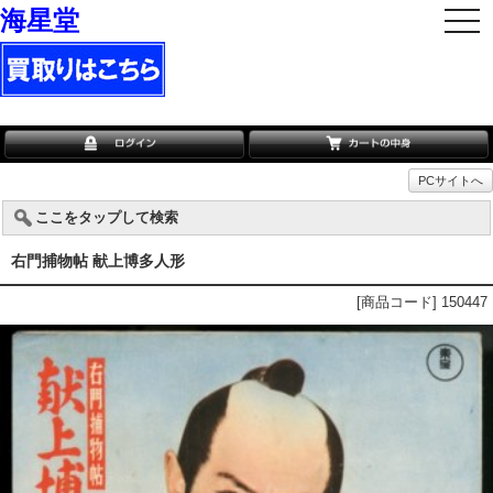
海星堂
togg
navi
PCサイトへ
ここをタップして検索
右門捕物帖 献上博多人形
[商品コード] 150447