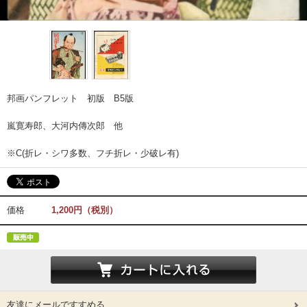
邦画パンフレット 初版 B5版
嵐寛寿郎、大河内傳次郎 他
※C(折レ・シワ多数、フチ折レ・少破レ有)
価格
1,200円（税別）
友達にメールですすめる