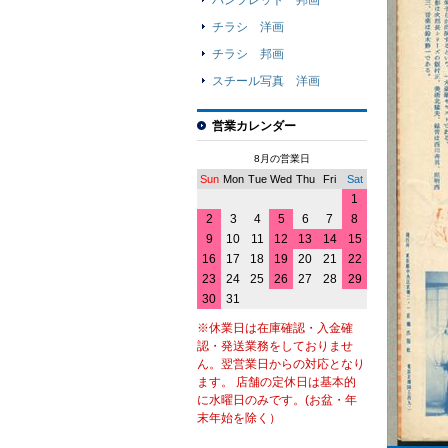
パンフレット 邦画
チラシ 洋画
チラシ 邦画
スチール写真 洋画
営業カレンダー
8月の営業日
Sun
Mon
Tue
Wed
Thu
Fri
Sat
1
2
3
4
5
6
7
8
9
10
11
12
13
14
15
16
17
18
19
20
21
22
23
24
25
26
27
28
29
30
31
※休業日は在庫確認・入金確
認・発送業務をしておりませ
ん。翌営業日からの対応となり
ます。 店舗の定休日は基本的
に水曜日のみです。(お盆・年
末年始を除く）