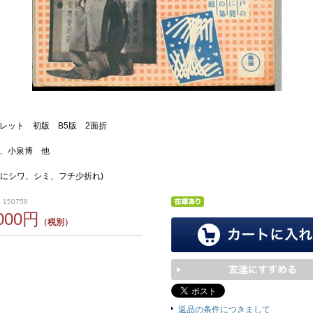
レット 初版 B5版 2面折
郎、小泉博 他
的にシワ、シミ、フチ少折れ)
 150758
,000円
（税別）
返品の条件につきまして