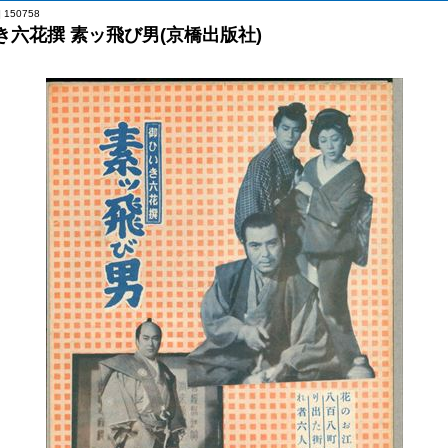
 150758
き六花撰 素ッ飛び男(京橋出版社)