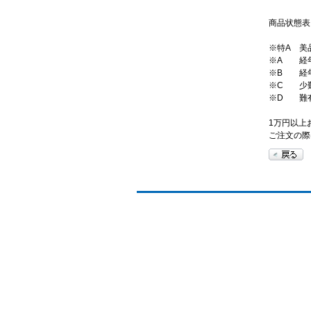
商品状態表
※特A
美
※A
経年
※B
経
※C
少
※D
難
1万円以上
ご注文の際