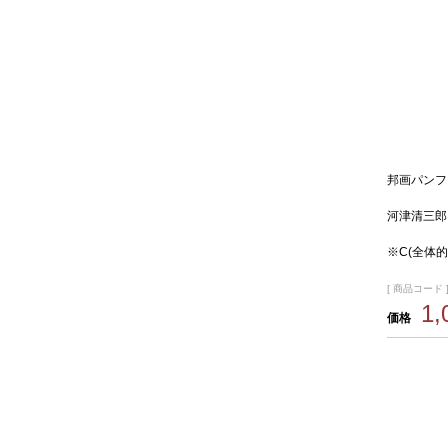
邦画パンフ
河津清三
※C(全体
[ 商品コード ]
1
価格